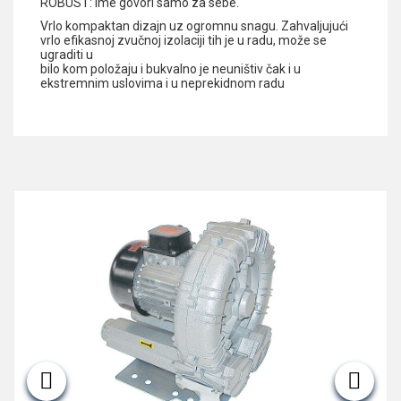
ROBUST: Ime govori samo za sebe.
Vrlo kompaktan dizajn uz ogromnu snagu. Zahvaljujući
vrlo efikasnoj zvučnoj izolaciji tih je u radu, može se
ugraditi u
bilo kom položaju i bukvalno je neuništiv čak i u
ekstremnim uslovima i u neprekidnom radu