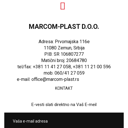
MARCOM-PLAST D.O.O.
Adresa: Prvomajska 116e
11080 Zemun, Srbija
PIB: SR 106807277
Matični broj: 20684780
tel/fax: +381 11 41 27 058, +381 11 21 00 596
mob: 060/41 27 059
e-mail: office@marcom-plast.rs
KONTAKT
E-vesti slati direktno na Vaš E-meil