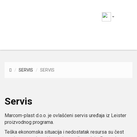
Marcom
plast
Togg
navig
SERVIS
SERVIS
Servis
Marcom-plast d.o.o. je ovlašćeni servis uređaja iz Leister
proizvodnog programa.
Teška ekonomska situacija i nedostatak resursa su čest