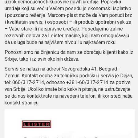
uzrok nemogućnosti kupovine novih uređaja. Popravka
uređaja koji su već u Vašem posedu je ekonomski isplativo
i pouzdano rešenje. Marcom-plast može da Vam ponudi brz
i kvalitetan servis, i osposobi – ili produži upotrebni vek za
– Vaše stare ili neispravne uređaje. Posedujemo zalihe
rezervnih delova za Leister mašine, koji nam omogućavaju
da usluga bude na najvišem nivou i u najkraćem roku.
Ponosni smo na činjenicu da nam se obraćaju klijenti kako iz
Srbije, tako i iz svih okolnih država.
Servis se nalazi na adresi Novogradska 41, Beograd -
Zemun. Kontakt osoba za tehničku podršku i servis je Dejan,
tel: 060/317-2714, odnosno +381-60/317-2714 za pozive
van Srbije. Ukoliko imate bilo kakvih pitanja, ne ustručavajte
se da nas kontaktirate na navedeni telefon, ili koristeći našu
kontakt stranicu.