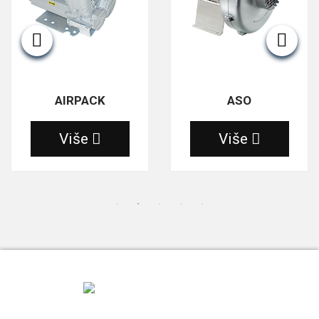
AIRPACK
ASO
Više
Više