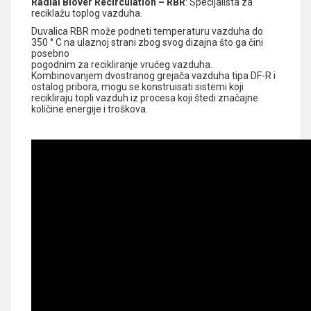
Radial Blover Recirculation – RBR
: Specijalista za
reciklažu toplog vazduha.
Duvalica RBR može podneti temperaturu vazduha do
350 ° C na ulaznoj strani zbog svog dizajna što ga čini
posebno
pogodnim za recikliranje vrućeg vazduha.
Kombinovanjem dvostranog grejača vazduha tipa DF-R i
ostalog pribora, mogu se konstruisati sistemi koji
recikliraju topli vazduh iz procesa koji štedi značajne
količine energije i troškova.