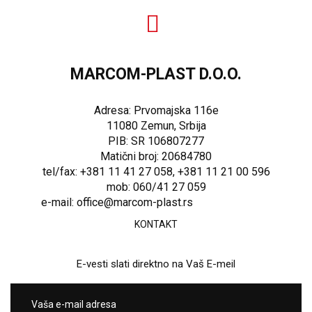
MARCOM-PLAST D.O.O.
Adresa: Prvomajska 116e
11080 Zemun, Srbija
PIB: SR 106807277
Matični broj: 20684780
tel/fax: +381 11 41 27 058, +381 11 21 00 596
mob: 060/41 27 059
e-mail: office@marcom-plast.rs
KONTAKT
E-vesti slati direktno na Vaš E-meil