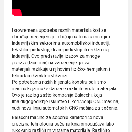
Istovremena upotreba raznih materijala koji se
obrađuju sečenjem je običajena tema u mnogim
industrijskim sektorima: automobilskoj industriji,
tekstilnoj industriji, drvnoj industriji ili rerklamnoj
industriji. Ovo predstavlja izazov za mnoge
proizvođače mašina za sečenje, jer se
materijali razlikuju u njihovim fizičko-hemijskim i
tehničkim karakteristikama.
Po potrebama naših klijenata konstruisali smo
mašinu koja može da seče različite vrste materijala.
Ovo je razlog zašto kompanija Balacchi, koja
ima dugogodišnje iskustvo u korišćenju CNC mašina,
nudi novu liniju automatskih CNC mašina za sečenje.
Balacchi mašine za sečenje karakteriše nova
precizna tehnologija sečenja koja omogućava lako
rukovanje različitim vrstama materijala. Različite