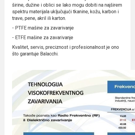
širine, dužine i oblici se lako mogu dobiti na najširem
spektru materijala uključujući tkanine, kožu, karbon i
trave, pene, akril ili karton.
- PTFE mašine za zavarivanje
- ETFE mašine za zavarivanje
Kvalitet, servis, preciznost i profesionalnost je ono
što garantuje Balacchi.