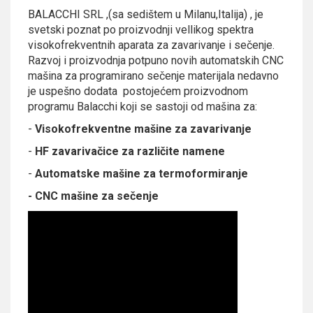
BALACCHI SRL
,(sa sedištem u Milanu,Italija) , je
svetski poznat po proizvodnji vellikog spektra
visokofrekventnih aparata za zavarivanje i sečenje.
Razvoj i proizvodnja potpuno novih automatskih CNC
mašina za programirano sečenje materijala nedavno
je uspešno dodata postojećem proizvodnom
programu Balacchi koji se sastoji od mašina za:
-
Visokofrekventne mašine za zavarivanje
-
HF zavarivačice za različite namene
-
Automatske mašine za termoformiranje
- CNC mašine za sečenje