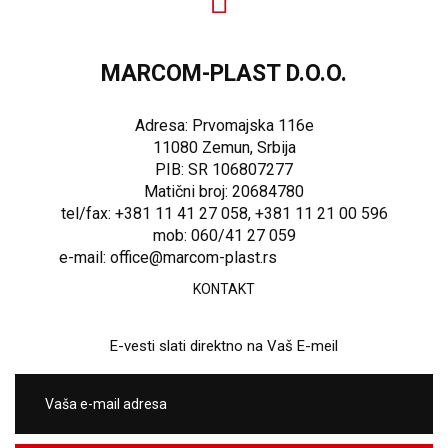
MARCOM-PLAST D.O.O.
Adresa: Prvomajska 116e
11080 Zemun, Srbija
PIB: SR 106807277
Matični broj: 20684780
tel/fax: +381 11 41 27 058, +381 11 21 00 596
mob: 060/41 27 059
e-mail: office@marcom-plast.rs
KONTAKT
E-vesti slati direktno na Vaš E-meil