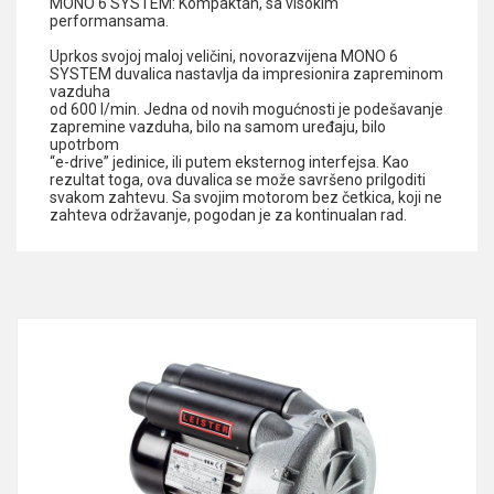
MONO 6 SYSTEM: Kompaktan, sa visokim
performansama.
Uprkos svojoj maloj veličini, novorazvijena MONO 6
SYSTEM duvalica nastavlja da impresionira zapreminom
vazduha
od 600 l/min. Jedna od novih mogućnosti je podešavanje
zapremine vazduha, bilo na samom uređaju, bilo
upotrbom
“e-drive” jedinice, ili putem eksternog interfejsa. Kao
rezultat toga, ova duvalica se može savršeno prilgoditi
svakom zahtevu. Sa svojim motorom bez četkica, koji ne
zahteva održavanje, pogodan je za kontinualan rad.