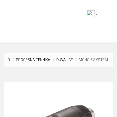
Marcom
plast
Togg
navig
PROCESNA TEHNIKA
DUVALICE
MONO 6 SYSTEM