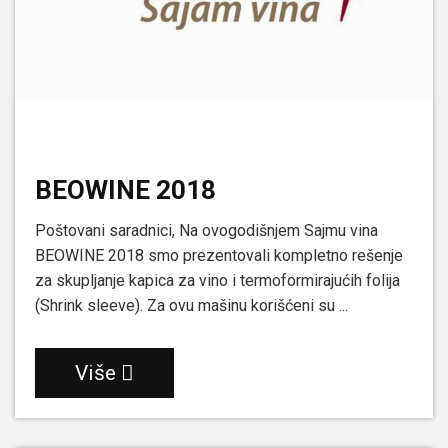
BEOWINE 2018
Poštovani saradnici, Na ovogodišnjem Sajmu vina
BEOWINE 2018 smo prezentovali kompletno rešenje
za skupljanje kapica za vino i termoformirajućih folija
(Shrink sleeve). Za ovu mašinu korišćeni su ...
Više