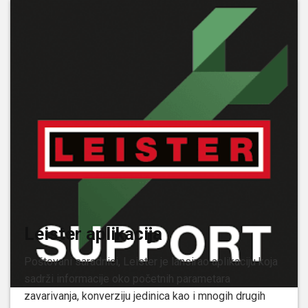
Leister aplikacija
Poštovani saradnici, Leister je lansirao aplikaciju koja
sadrži informacije oko početnih parametara
zavarivanja, konverziju jedinica kao i mnogih drugih