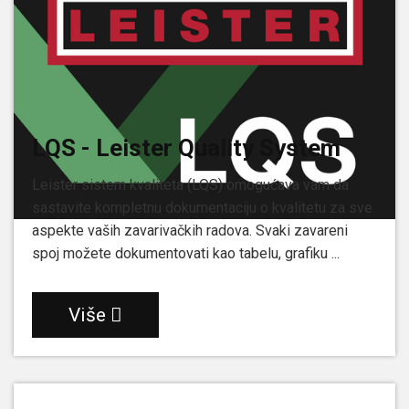
LQS - Leister Quality System
Leister sistem kvaliteta (LQS) omogućava vam da
sastavite kompletnu dokumentaciju o kvalitetu za sve
aspekte vaših zavarivačkih radova. Svaki zavareni
spoj možete dokumentovati kao tabelu, grafiku ...
Više