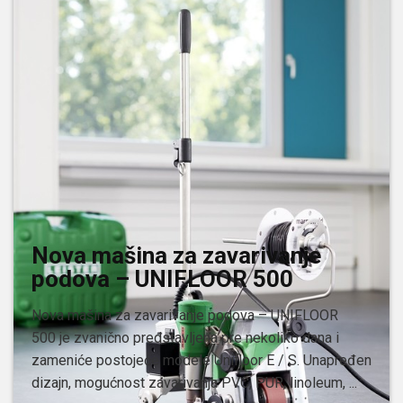
Nova mašina za zavarivanje
podova – UNIFLOOR 500
Nova mašina za zavarivanje podova – UNIFLOOR
500 je zvanično predstavljena pre nekoliko dana i
zameniće postojeće modele Unifloor E / S. Unapređen
dizajn, mogućnost zavarivanja PVC, PUR, linoleum, ...