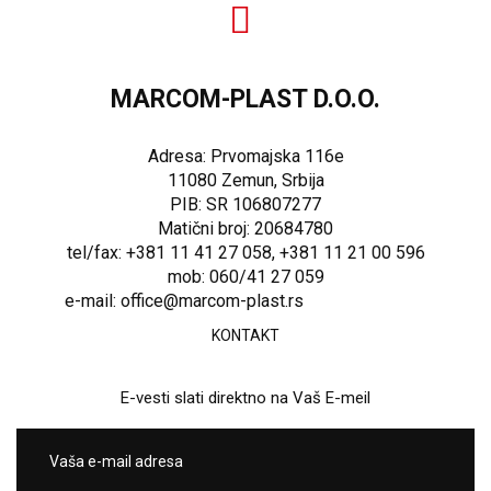
MARCOM-PLAST D.O.O.
Adresa: Prvomajska 116e
11080 Zemun, Srbija
PIB: SR 106807277
Matični broj: 20684780
tel/fax: +381 11 41 27 058, +381 11 21 00 596
mob: 060/41 27 059
e-mail: office@marcom-plast.rs
KONTAKT
E-vesti slati direktno na Vaš E-meil